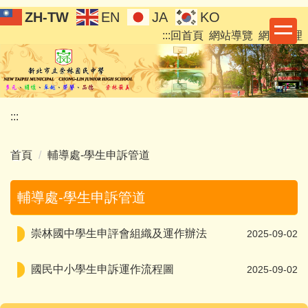
跳
ZH-TW
EN
JA
KO
到
:::
回首頁
網站導覽
網站管理
主
要
內
容
區
:::
首頁
輔導處-學生申訴管道
輔導處-學生申訴管道
崇林國中學生申評會組織及運作辦法
2025-09-02
國民中小學生申訴運作流程圖
2025-09-02